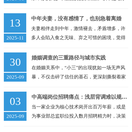
滨正规出轨调查公司对此话题的详细探讨，旨
在分析其中的情感纠葛、社会压力、道德困境
中年夫妻，没有感情了，也别急着离婚
13
以及可能的解决方案，内容将超过1000字。首
夫妻相伴走到中年，激情褪去，矛盾增多，许
先，我们要明确婚外恋的本质。婚外恋通常指
2025-11
多人会陷入食之无味、弃之可惜的困境，觉得
的是在
是对方变了。然而，这是一段关系发展的必
然，人到中年，对婚姻和人性的理解逐渐深
婚姻调查的三重路径与城市实践
30
刻，何况任性的资本越来越少，需要考虑的东
在婚姻关系中，“小三”的出现犹如一场无声风
西越来越多。觉得没有感情了，离婚似乎成了
2025-09
暴，不仅击碎了信任的基石，更深刻撕裂着家
顺理成章的事，
庭的纽带。现实中，隐忍往往无法挽回破裂的
关系，反而可能助长背叛方的行为，导致财产
中高端岗位招聘痛点：浅层背调难以规避核心风险
03
转移、子女心理受创等次生伤害。在此类情感
当一家企业为核心技术岗开出百万年薪，或是
与法律交织的复杂困局中，婚姻调查服务以专
2025-09
为事业部总监职位投入数月招聘精力时，决策
业、合法
者最怕听到的一句话，或许是“入职三个月，发